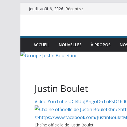
Passer
Récents :
jeudi, août 6, 2026
au
contenu
ACCUEIL
NOUVELLES
À PROPOS
NOS
Justin Boulet
Vidéo YouTube UCl4UaJAhgoO6TuRsD16d
Chaîne officielle de Justin Boulet