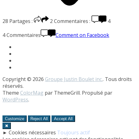
28
Partages :
2
Commentaires :
4
4 Commentaires
Comment on Facebook
Copyright © 2026
Groupe Justin Boulet inc.
. Tous droits
réservés.
Theme
ColorMag
par ThemeGrill. Propulsé par
WordPress
.
Customize
Reject All
Accept All
✖
►
Cookies nécessaires
Toujours actif