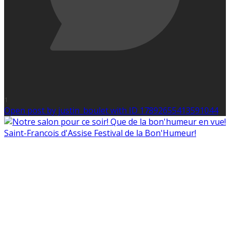
1
Open post by justin_boulet with ID 17892655413591044