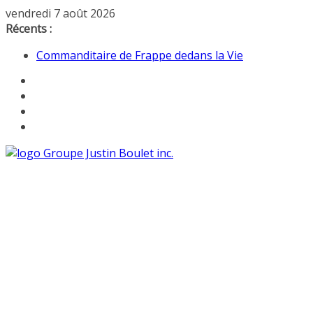
Passer
vendredi 7 août 2026
au
Récents :
contenu
Commanditaire de Frappe dedans la Vie
Frappe dedans la Vie
La ride et spectacle du courage
Offenbach XL – LE DERNIER SHOW revisité!
15 000 abonnés(es) sur la page de Justin