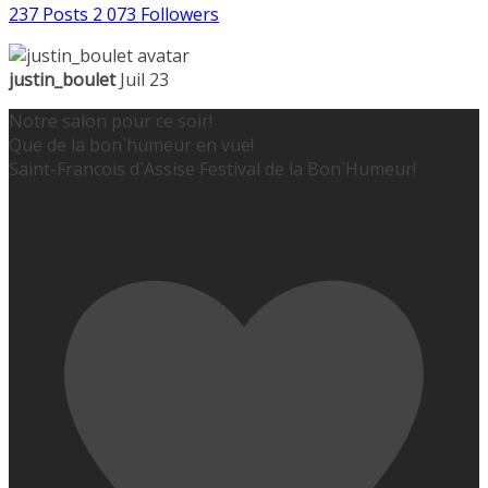
237 Posts
2 073 Followers
justin_boulet
Juil 23
Notre salon pour ce soir!
Que de la bon`humeur en vue!
Saint-Francois d`Assise Festival de la Bon`Humeur!