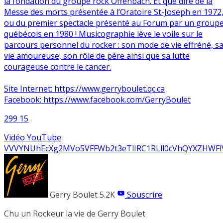
la fondation du groupe rock Offenbach. Et que dire de la
Messe des morts présentée à l’Oratoire St-Joseph en 1972
ou du premier spectacle présenté au Forum par un group
québécois en 1980 ! Musicographie lève le voile sur le
parcours personnel du rocker : son mode de vie effréné, s
vie amoureuse, son rôle de père ainsi que sa lutte
courageuse contre le cancer.
Site Internet: https://www.gerryboulet.qc.ca
Facebook: https://www.facebook.com/GerryBoulet
299
15
Vidéo YouTube
VVVYNUhEcXg2MVo5VFFWb2t3eTlIRC1RLll0cVhQYXZHWFl
Gerry Boulet
5.2K
Souscrire
Chu un Rockeur la vie de Gerry Boulet